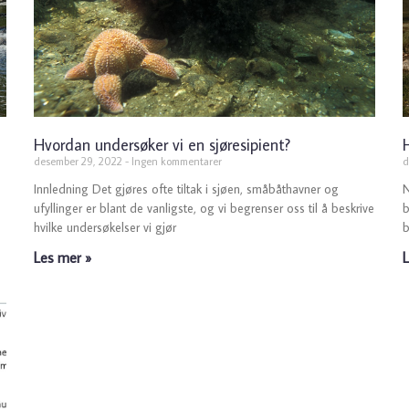
Hvordan undersøker vi en sjøresipient?
desember 29, 2022
Ingen kommentarer
d
Innledning Det gjøres ofte tiltak i sjøen, småbåthavner og
N
ufyllinger er blant de vanligste, og vi begrenser oss til å beskrive
b
hvilke undersøkelser vi gjør
b
Les mer »