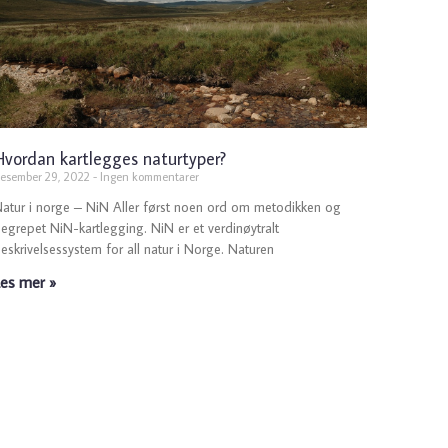
Hvordan kartlegges naturtyper?
esember 29, 2022
Ingen kommentarer
atur i norge – NiN Aller først noen ord om metodikken og
egrepet NiN-kartlegging. NiN er et verdinøytralt
eskrivelsessystem for all natur i Norge. Naturen
Les mer »